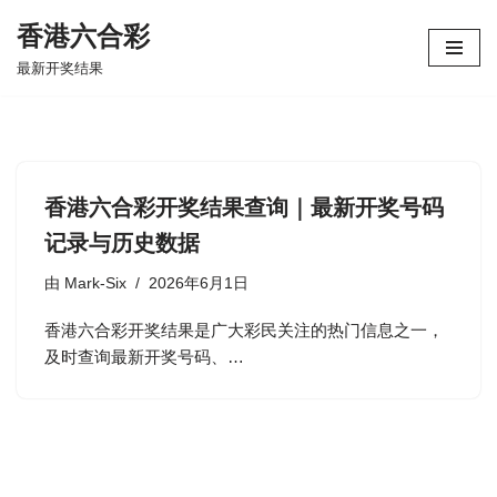
香港六合彩
跳
最新开奖结果
至
正
文
香港六合彩开奖结果查询｜最新开奖号码
记录与历史数据
由
Mark-Six
2026年6月1日
香港六合彩开奖结果是广大彩民关注的热门信息之一，
及时查询最新开奖号码、…