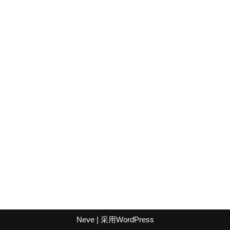
Neve
| 采用
WordPress